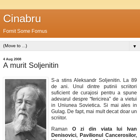
Cinabru
Fornit Some Fornus
▼
4 Aug 2008
A murit Soljenitin
S-a stins Aleksandr Soljenitin. La 89
de ani. Unul dintre putinii scriitori
suficient de curajosi pentru a spune
adevarul despre “fericirea” de a vietui
in Uniunea Sovietica. Si mai ales in
Gulag. De fapt, mai mult decat doar un
scriitor.
Raman
O zi din viata lui Ivan
Denisovici,
Pavilionul Cancerosilor,