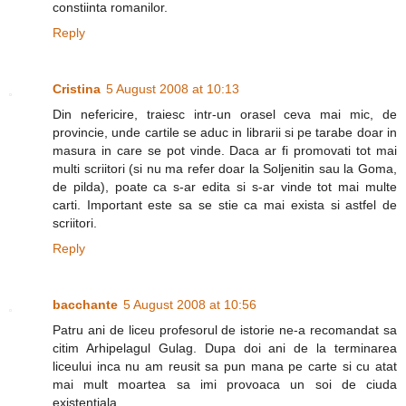
constiinta romanilor.
Reply
Cristina
5 August 2008 at 10:13
Din nefericire, traiesc intr-un orasel ceva mai mic, de
provincie, unde cartile se aduc in librarii si pe tarabe doar in
masura in care se pot vinde. Daca ar fi promovati tot mai
multi scriitori (si nu ma refer doar la Soljenitin sau la Goma,
de pilda), poate ca s-ar edita si s-ar vinde tot mai multe
carti. Important este sa se stie ca mai exista si astfel de
scriitori.
Reply
bacchante
5 August 2008 at 10:56
Patru ani de liceu profesorul de istorie ne-a recomandat sa
citim Arhipelagul Gulag. Dupa doi ani de la terminarea
liceului inca nu am reusit sa pun mana pe carte si cu atat
mai mult moartea sa imi provoaca un soi de ciuda
existentiala...