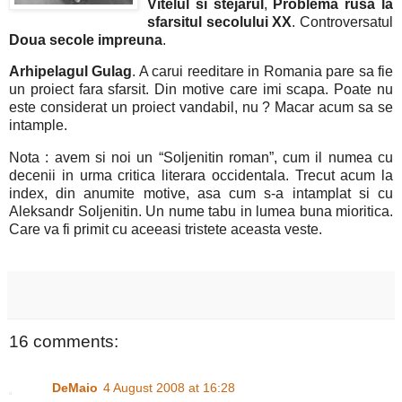
Vitelul si stejarul
,
Problema rusa la
sfarsitul secolului XX
. Controversatul
Doua secole impreuna
.
Arhipelagul Gulag
. A carui reeditare in
Romania
pare sa fie
un proiect fara sfarsit. Din motive care imi scapa. Poate nu
este considerat un proiect vandabil, nu ? Macar acum sa se
intample.
Nota : avem si noi un “Soljenitin roman”, cum il numea cu
decenii in urma critica literara occidentala.
Trecut acum la
index, din anumite motive, asa cum s-a intamplat si cu
Aleksandr Soljenitin. Un nume tabu in lumea buna mioritica.
Care va fi primit cu aceeasi tristete aceasta veste.
16 comments:
DeMaio
4 August 2008 at 16:28