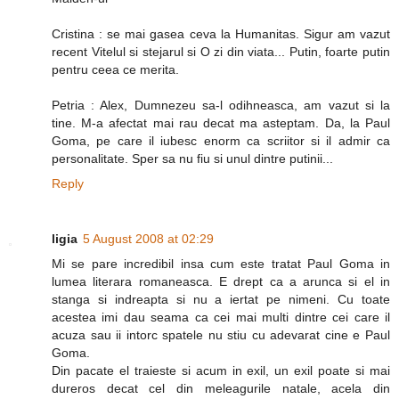
Cristina : se mai gasea ceva la Humanitas. Sigur am vazut
recent Vitelul si stejarul si O zi din viata... Putin, foarte putin
pentru ceea ce merita.
Petria : Alex, Dumnezeu sa-l odihneasca, am vazut si la
tine. M-a afectat mai rau decat ma asteptam. Da, la Paul
Goma, pe care il iubesc enorm ca scriitor si il admir ca
personalitate. Sper sa nu fiu si unul dintre putinii...
Reply
ligia
5 August 2008 at 02:29
Mi se pare incredibil insa cum este tratat Paul Goma in
lumea literara romaneasca. E drept ca a arunca si el in
stanga si indreapta si nu a iertat pe nimeni. Cu toate
acestea imi dau seama ca cei mai multi dintre cei care il
acuza sau ii intorc spatele nu stiu cu adevarat cine e Paul
Goma.
Din pacate el traieste si acum in exil, un exil poate si mai
dureros decat cel din meleagurile natale, acela din