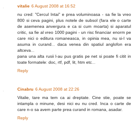
vitalie
6 August 2008 at 16:52
nu cred: "Cercul Intai" e prea voluminoasa - sa fie la vreo
800 si ceva pagini, plus notele de subsol (fara ele o carte
de asemenea anvergura e ca si cum moarta) si aparatul
critic, sa fie al vreo 1000 pagini - un risc financiar enorm pe
care nici o editura romaneasca, in opinia mea, nu si-l va
asuma in curand... daca venea din spatiul anglofon era
altceva...
pana una alta rusii l-au pus gratis pe net si poate fi citit in
toate formatele: doc, rtf, pdf, lit, htm etc...
Reply
Cinabru
6 August 2008 at 22:26
Vitalie, tare ma tem ca ai dreptate. Cine stie, poate se
intampla o minune, desi nici eu nu cred. Inca o carte de
care n-o sa avem parte prea curand in romana, asadar.
Reply