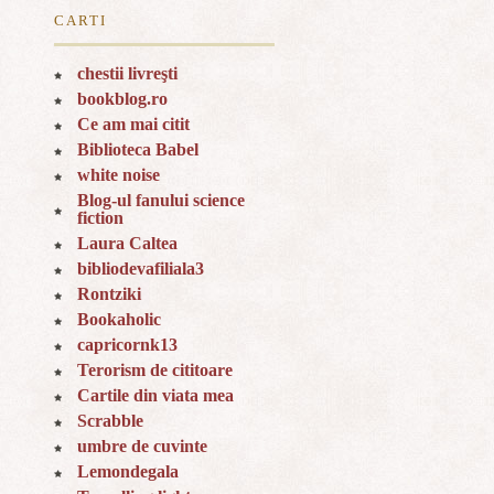
CARTI
chestii livreşti
bookblog.ro
Ce am mai citit
Biblioteca Babel
white noise
Blog-ul fanului science
fiction
Laura Caltea
bibliodevafiliala3
Rontziki
Bookaholic
capricornk13
Terorism de cititoare
Cartile din viata mea
Scrabble
umbre de cuvinte
Lemondegala