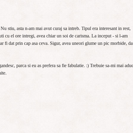
 Nu stiu, asta n-am mai avut curaj sa intreb. Tipul era interesant in rest,
uti cu el ore intregi, avea chiar un soi de carisma. La inceput - si l-am
r fi dat prin cap asa ceva. Sigur, avea uneori glume un pic morbide, da
andesc, parca si eu as prefera sa fie fabulatie. :) Trebuie sa-mi mai adu
ite.