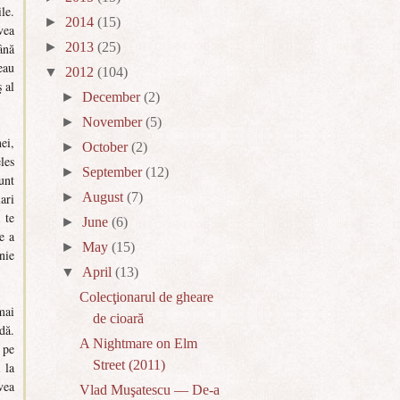
le.
►
2014
(15)
vea
►
2013
(25)
ână
eau
▼
2012
(104)
 al
►
December
(2)
►
November
(5)
ei,
►
October
(2)
les
►
September
(12)
unt
►
August
(7)
ari
 te
►
June
(6)
e a
►
May
(15)
nie
▼
April
(13)
Colecţionarul de gheare
mai
de cioară
dă.
A Nightmare on Elm
 pe
Street (2011)
 la
vea
Vlad Muşatescu — De-a