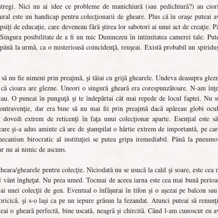
tregi. Nici nu ai idee ce probleme de manichiură (sau pedichiură?) au ciori
ural este un handicap pentru colecţionarii de gheare. Plus că în oraşe puteai a
ipsiţi de educaţie, care deveneau fără ştirea lor sabotori ai unui act de creaţie. P
 Singura posibilitate de a fi un mic Dumnezeu în intimitatea camerei tale. Put
 până la urmă, ca o misterioasă coincidenţă, reuşeai. Există probabil un spiriduş
 să nu fie nimeni prin preajmă, şi tăiai cu grijă ghearele. Undeva deasupra glezn
 că cioara are glezne. Uneori o singură gheară era corespunzătoare. N-am înţe
istau. O puneai în punguţă şi te îndepărtai cât mai repede de locul faptei. Nu s
contravenţie, dar era bine să nu mai fii prin preajmă dacă apăreau globi ocul
t dovedi extrem de reticenţi în faţa unui colecţionar aparte. Esenţial este să
care şi-a adus aminte că are de ştampilat o hârtie extrem de importantă, pe car
mecanism birocratic al instituţiei se putea gripa iremediabil. Până la pneumo
oar nu ai nimic de ascuns.
gheara/ghearele pentru colecţie. Niciodată nu se usucă la cald şi soare, este cea 
al vânt îngheţat. Nu prea umed. Tocmai de aceea iarna este cea mai bună perioa
i unei colecţii de gen. Eventual o înfăşurai în tifon şi o aşezai pe balcon sau
ricică, şi s-o laşi ca pe un iepure grăsun la fezandat. Atunci puteai să renunţi
veai o gheară perfectă, bine uscată, neagră şi chircită. Când l-am cunoscut eu a