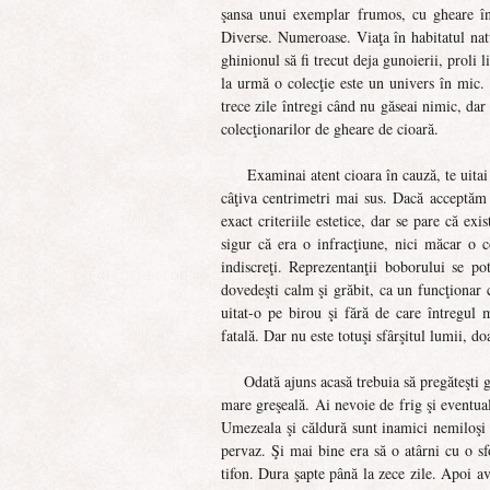
şansa unui exemplar frumos, cu gheare în
Diverse. Numeroase. Viaţa în habitatul nat
ghinionul să fi trecut deja gunoierii, proli l
la urmă o colecţie este un univers în mic.
trece zile întregi când nu găseai nimic, dar
colecţionarilor de gheare de cioară.
Examinai atent cioara în cauză, te uitai
câţiva centrimetri mai sus. Dacă acceptăm
exact criteriile estetice, dar se pare că ex
sigur că era o infracţiune, nici măcar o 
indiscreţi. Reprezentanţii boborului se po
dovedeşti calm şi grăbit, ca un funcţionar 
uitat-o pe birou şi fără de care întregul 
fatală. Dar nu este totuşi sfârşitul lumii, d
Odată ajuns acasă trebuia să pregăteşti 
mare greşeală. Ai nevoie de frig şi eventu
Umezeala şi căldură sunt inamici nemiloşi a
pervaz. Şi mai bine era să o atârni cu o sfo
tifon. Dura şapte până la zece zile. Apoi a