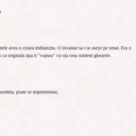
)
ele avea o cioara imblanzita. O invatase sa i se aseze pe umar. Era o
s ca originala tipa ii "vopsea" cu oja rosu strident ghearele.
nostinta, poate se imprieteneau.