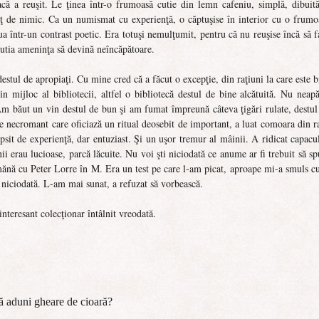
că a reuşit. Le ţinea într-o frumoasă cutie din lemn cafeniu, simplă, dibuită
eţ de nimic. Ca un numismat cu experienţă, o căptuşise în interior cu o frumo
tua într-un contrast poetic. Era totuşi nemulţumit, pentru că nu reuşise încă să f
 cutia ameninţa să devină neîncăpătoare.
 destul de apropiaţi. Cu mine cred că a făcut o excepţie, din raţiuni la care este b
n mijloc al bibliotecii, altfel o bibliotecă destul de bine alcătuită. Nu neapă
. Am băut un vin destul de bun şi am fumat împreună câteva ţigări rulate, destul
de necromant care oficiază un ritual deosebit de important, a luat comoara din ra
psit de experienţă, dar entuziast. Şi un uşor tremur al mâinii. A ridicat capacul
i erau lucioase, parcă lăcuite. Nu voi şti niciodată ce anume ar fi trebuit să sp
mănă cu Peter Lorre în M. Era un test pe care l-am picat, aproape mi-a smuls cu
t niciodată. L-am mai sunat, a refuzat să vorbească.
interesant colecţionar întâlnit vreodată.
să aduni gheare de cioară?