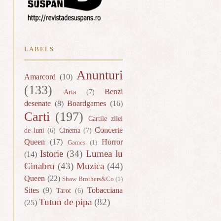
LABELS
Anunturi
Amarcord
(10)
(133)
Benzi
Arta
(7)
desenate
(8)
Boardgames
(16)
Carti
(197)
Cartile zilei
Concerte
de luni
(6)
Cinema
(7)
Queen
(17)
Horror
Games
(1)
Istorie
(34)
Lumea lu
(14)
Cinabru
(43)
Muzica
(44)
Queen
(22)
Shaw Brothers&Co
(1)
Sites
(9)
Tobacciana
Tarot
(6)
Tutun de pipa
(82)
(25)