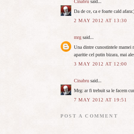
Cinabru
said...
Da de ce, ca e foarte cald afara:
2 MAY 2012 AT 13:30
mrg
said...
Una dintre cunostintele mamei m
aparitie cel putin bizara, mai ale
3 MAY 2012 AT 12:00
Cinabru
said...
Mrg: ar fi trebuit sa le facem cu
7 MAY 2012 AT 19:51
POST A COMMENT