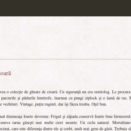
ioară
o colecţie de gheare de cioară. Cu siguranţă nu era ornitolog. Le procura
 parcurile şi pădurile limitrofe, înarmat cu pungi ziplock şi o lamă de ras. 
e vechituri. Vintage, puţin ruginit, dar îşi făcea treaba. Oţel bun.
 dimineaţa foarte devreme. Frigul şi zăpada conservă foarte bine furnizorul
cumva iarna găseşti mai multe ciori moarte. Un ciclu natural. Mortalitate
cinat, care este diferenţa dintre ele şi corbi, mult mai greu de găsit. Trebuia să