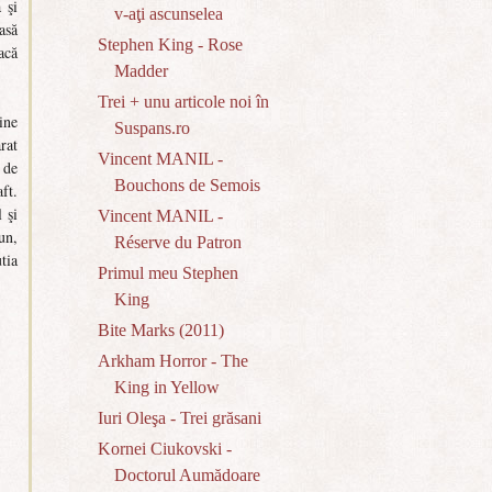
 şi
v-aţi ascunselea
asă
Stephen King - Rose
acă
Madder
Trei + unu articole noi în
ine
Suspans.ro
rat
Vincent MANIL -
 de
Bouchons de Semois
ft.
 şi
Vincent MANIL -
un,
Réserve du Patron
tia
Primul meu Stephen
King
Bite Marks (2011)
Arkham Horror - The
King in Yellow
Iuri Oleşa - Trei grăsani
Kornei Ciukovski -
Doctorul Aumădoare