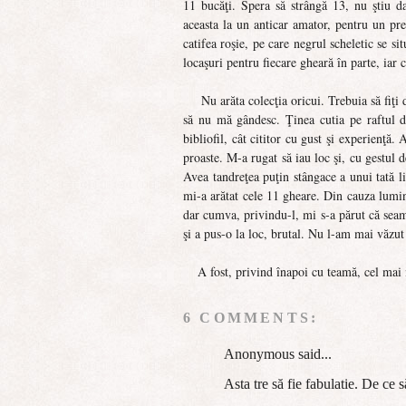
11 bucăţi. Spera să strângă 13, nu ştiu da
aceasta la un anticar amator, pentru un pr
catifea roşie, pe care negrul scheletic se si
locaşuri pentru fiecare gheară în parte, iar
Nu arăta colecţia oricui. Trebuia să fiţi
să nu mă gândesc. Ţinea cutia pe raftul di
bibliofil, cât cititor cu gust şi experienţă
proaste. M-a rugat să iau loc şi, cu gestul 
Avea tandreţea puţin stângace a unui tată li
mi-a arătat cele 11 gheare. Din cauza lumini
dar cumva, privindu-l, mi s-a părut că sea
şi a pus-o la loc, brutal. Nu l-am mai văzu
A fost, privind înapoi cu teamă, cel mai 
6 COMMENTS:
Anonymous said...
Asta tre să fie fabulatie. De ce 