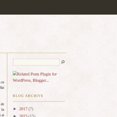
 cu
Mai
BLOG ARCHIVE
 de
►
2017
(7)
 în
 ai
►
2015
(15)