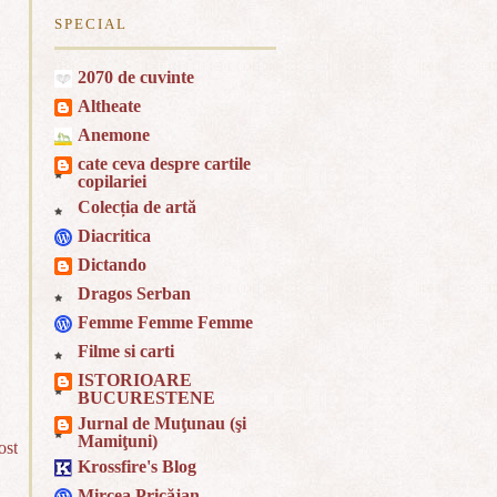
SPECIAL
2070 de cuvinte
Altheate
Anemone
cate ceva despre cartile
copilariei
Colecția de artă
Diacritica
Dictando
Dragos Serban
Femme Femme Femme
Filme si carti
ISTORIOARE
BUCURESTENE
Jurnal de Muţunau (şi
Mamiţuni)
ost
Krossfire's Blog
Mircea Pricăjan