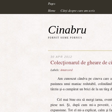
Pages
Home
Cărți despre care am scris
Cinabru
FORNIT SOME FORNUS
30 APR 2012
Colecţionarul de gheare de c
Labels:
Amarcord
Am cunoscut cândva pe cineva care avea 
pasiunea unui maniac redutabil, colindând
târziu şi-a cumpărat un brici de la un târg d
Cel mai bine era să mergi iarna, eventual
piese noi. Şi, după cum mi-a povestit, 
expansiune. Tot el mi-a explicat, calm şi fas